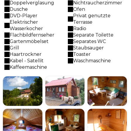
Doppelverglasung
Nichtraucherzimmer
Dusche
Ofen
DVD-Player
Privat genutzte
Elektrischer
Terrasse
Wasserkocher
Radio
Flachbildfernseher
Separate Toilette
Gartenmöbelset
Separates WC
Grill
Staubsauger
Haartrockner
Toaster
Kabel - Satellit
Waschmaschine
Kaffeemaschine