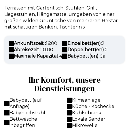
Terrassen mit Gartentisch, Stühlen, Grill,
Liegestühlen, Hängematte, umgeben von einer
großen wilden Grünfläche von mehreren Hektar
mit schattigen Bänken, Tischtennis.
Ankunftszeit :
16:00
Einzelbett(en):
2
Abreisezeit :
10:00
Doppelbett(en) :
1
Maximale Kapazität:
4
Babybett(en) :
Ja
Ihr Komfort, unsere
Dienstleistungen
Babybett (auf
Klimaanlage
Anfrage)
Küche - Kochecke
Babyhochstuhl
Kühlschrank
Bettwäsche
Lokale Sender
inbegriffen
Mikrowelle