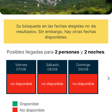
Su búsqueda en las fechas elegidas no da
resultados. Sin embargo, hay otras fechas
disponibles.
Posibles llegadas para
2 personas
y
2 noches
.
Viernes
Sábado
Domingo
07/08
08/08
09/08
no disponible
no disponible
no disponible
Lunes
Martes
Miércoles
Disponible
10/08
11/08
12/08
No disponible