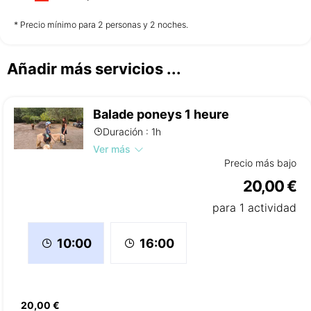
no disponible
no disponible
no disponible
* Precio mínimo para 2 personas y 2 noches.
Añadir más servicios ...
Jueves
13/08
Balade poneys 1 heure
no disponible
Duración : 1h
Ver más
Precio más bajo
20,00 €
para 1 actividad
16:00
10:00
20,00 €