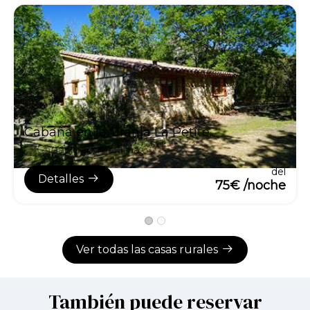
Cabaña en la Granja La Petite...
Capacidad máxima:6
del
Detalles
75€ /noche
Ver todas las casas rurales
También puede reservar