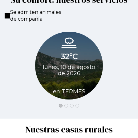
Se admiten animales
de compañía
32°C
32
lunes, 10 de agosto
martes, 11
de 2026
de 
en TERMES
en T
Nuestras casas rurales